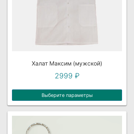
Этот
Халат Максим (мужской)
товар
2999
₽
имеет
несколько
Выберите параметры
вариаций.
Опции
можно
выбрать