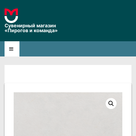
↓
Перейти
к
Сувенирный магазин
основному
«Пирогов и команда»
содержимому
Основная
Меню
навигация